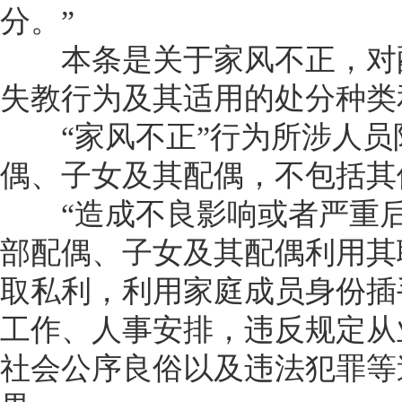
分。”
本条是关于家风不正，对配
失教行为及其适用的处分种类
“家风不正”行为所涉人员
偶、子女及其配偶，不包括其
“造成不良影响或者严重后
部配偶、子女及其配偶利用其
取私利，利用家庭成员身份插
工作、人事安排，违反规定从
社会公序良俗以及违法犯罪等