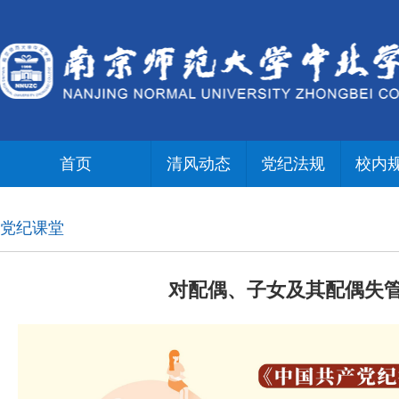
首页
清风动态
党纪法规
校内
党纪课堂
对配偶、子女及其配偶失