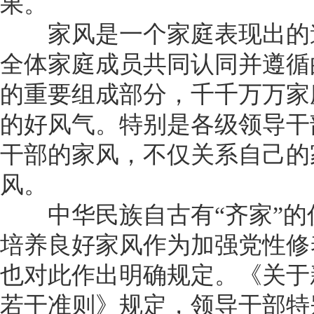
果。
家风是一个家庭表现出的道
全体家庭成员共同认同并遵循
的重要组成部分，千千万万家
的好风气。特别是各级领导干
干部的家风，不仅关系自己的
风。
中华民族自古有“齐家”的
培养良好家风作为加强党性修
也对此作出明确规定。《关于
若干准则》规定，领导干部特