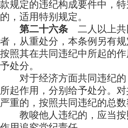
款规定的违纪构成要件中，特
的，适用特别规定。
第二十六条
二人以上共
者，从重处分，本条例另有规
按照其在共同违纪中所起的作
予处分。
对于经济方面共同违纪的，
所起作用，分别给予处分。对
严重的，按照共同违纪的总数
教唆他人违纪的，应当按照
作用追究党纪责任。