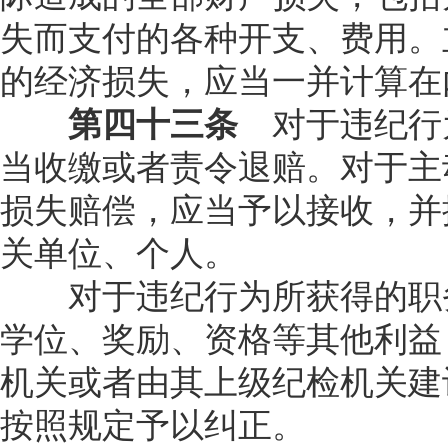
失而支付的各种开支、费用。
的经济损失，应当一并计算在
第四十三条
对于违纪行
当收缴或者责令退赔。对于主
损失赔偿，应当予以接收，并
关单位、个人。
对于违纪行为所获得的职务
学位、奖励、资格等其他利益
机关或者由其上级纪检机关建
按照规定予以纠正。