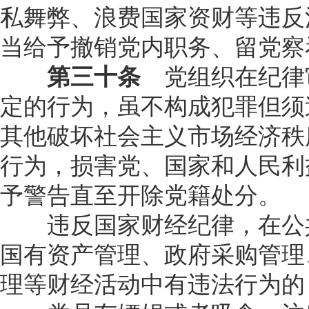
私舞弊、浪费国家资财等违反
当给予撤销党内职务、留党察
第三十条
党组织在纪律
定的行为，虽不构成犯罪但须
其他破坏社会主义市场经济秩
行为，损害党、国家和人民利
予警告直至开除党籍处分。
违反国家财经纪律，在公共
国有资产管理、政府采购管理
理等财经活动中有违法行为的