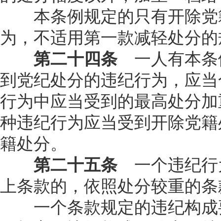
本条例规定的只有开除党籍
为，不适用第一款减轻处分的
第二十四条
一人有本条
到党纪处分的违纪行为，应当
行为中应当受到的最高处分加
种违纪行为应当受到开除党籍
籍处分。
第二十五条
一个违纪行
上条款的，依照处分较重的条
一个条款规定的违纪构成要