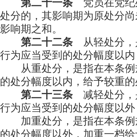
第二十一条
党员在党纪
处分的，其影响期为原处分尚
影响期之和。
第二十二条
从轻处分，
行为应当受到的处分幅度以内
从重处分，是指在本条例规
的处分幅度以内，给予较重的
第二十三条
减轻处分，
行为应当受到的处分幅度以外
加重处分，是指在本条例规
的处分幅度以外，加重一档给