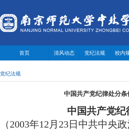
首页
清风动态
党纪法规
校内
党纪法规
中国共产党纪律处分条例
中国共产党纪
（2003年12月23日中共中央