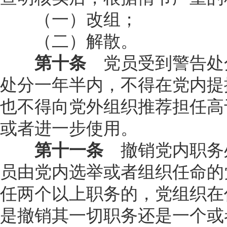
（一）改组；
（二）解散。
第十条
党员受到警告处
处分一年半内，不得在党内提
也不得向党外组织推荐担任高
或者进一步使用。
第十一条
撤销党内职务
员由党内选举或者组织任命的
任两个以上职务的，党组织在
是撤销其一切职务还是一个或