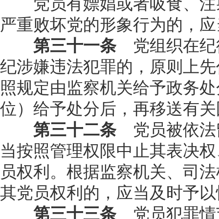
党员有嫖娼或者吸食、注射
严重败坏党的形象行为的，应
第三十一条
党组织在纪
纪涉嫌违法犯罪的，原则上先
照规定由监察机关给予政务处
位）给予处分后，再移送有关
第三十二条
党员被依法
当按照管理权限中止其表决权
员权利。根据监察机关、司法
其党员权利的，应当及时予以
第三十三条
党员犯罪情