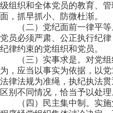
级组织和全体党员的教育、管
面，抓早抓小、防微杜渐。
（二）党纪面前一律平等。
党员必须严肃、公正执行纪律
纪律约束的党组织和党员。
（三）实事求是。对党组织
为，应当以事实为依据，以党
法律法规为准绳，执纪执法贯
区别不同情况，恰当予以处理
（四）民主集中制。实施党