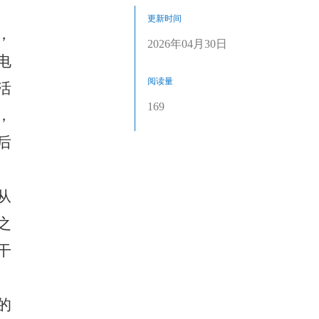
更新时间
，
2026年04月30日
电
阅读量
活
169
，
后
从
之
干
的