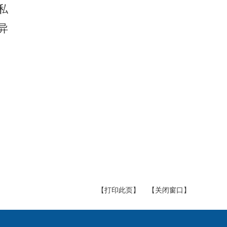
私
异
【打印此页】
【关闭窗口】